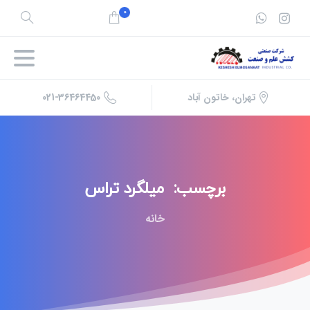
0
جستجو
021-36464450
تهران، خاتون آباد
برچسب:
میلگرد
تراس
خانه